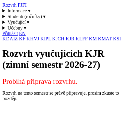
Rozvrh FJFI
Informace ▾
Studenti (ročníky) ▾
Vyučující ▾
Učebny ▾
Přihlásit
EN
KDAIZ
KF
KHVJ
KIPL
KJCH
KJR
KLFF
KM
KMAT
KSI
Rozvrh vyučujících KJR
(zimní semestr 2026-27)
Probíhá příprava rozvrhu.
Rozvrh na tento semestr se právě připravuje, prosím zkuste to
později.