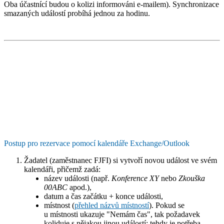
Oba účastnící budou o kolizi informováni e-mailem). Synchronizace
smazaných událostí probíhá jednou za hodinu.
Postup pro rezervace pomocí kalendáře Exchange/Outlook
Žadatel (zaměstnanec FJFI) si vytvoří
novou událost ve svém
kalendáři
, přičemž zadá:
název události (např.
Konference XY
nebo
Zkouška
00ABC
apod.),
datum a čas začátku + konce události,
místnost (
přehled názvů místností
). Pokud se
u místnosti ukazuje "Nemám čas", tak požadavek
koliduje s nějakou jinou událostí; tehdy je potřeba