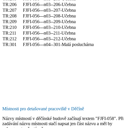
TR:206
FJFI-056---n03--206-Učebna
TR:207
FJFI-056---n03--207-Učebna
TR:208
FJFI-056---n03--208-Učebna
TR:209
FJFI-056---n03--209-Učebna
TR:210
FJFI-056---n03--210-Učebna
TR:211
FJFI-056---n03--211-Učebna
TR:212
FJFI-056---n03--212-Učebna
TR:301
FJFI-056---n04--301-Malá posluchárna
Místnosti pro detašované pracoviště v Děčíně
Názvy místností v děčínské budově začínají textem "FJFI-058". Při
zadávání názvu místnosti stačí napsat jen část názvu a měl by