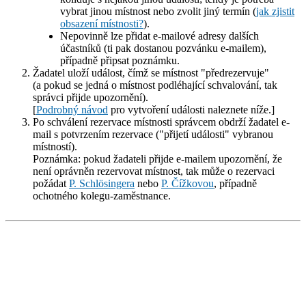
vybrat jinou místnost nebo zvolit jiný termín (
jak zjistit
obsazení místnosti?
).
Nepovinně lze přidat e-mailové adresy dalších
účastníků (ti pak dostanou pozvánku e-mailem),
případně připsat poznámku.
Žadatel
uloží událost
, čímž se místnost "předrezervuje"
(a pokud se jedná o místnost podléhající schvalování, tak
správci přijde upozornění).
[
Podrobný návod
pro vytvoření události naleznete níže.]
Po schválení rezervace místnosti správcem obdrží žadatel
e-
mail s potvrzením rezervace
("přijetí události" vybranou
místností).
Poznámka: pokud žadateli přijde e-mailem upozornění, že
není oprávněn rezervovat místnost, tak může o rezervaci
požádat
P. Schlösingera
nebo
P. Čížkovou
, případně
ochotného kolegu-zaměstnance.