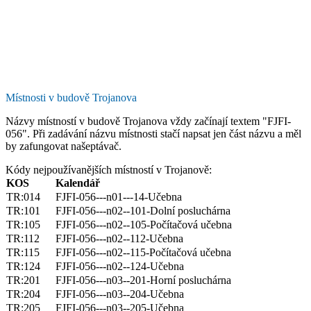
Místnosti v budově Trojanova
Názvy místností v budově Trojanova vždy začínají textem "FJFI-
056". Při zadávání názvu místnosti stačí napsat jen část názvu a měl
by zafungovat našeptávač.
Kódy nejpoužívanějších místností v Trojanově:
KOS
Kalendář
TR:014
FJFI-056---n01---14-Učebna
TR:101
FJFI-056---n02--101-Dolní posluchárna
TR:105
FJFI-056---n02--105-Počítačová učebna
TR:112
FJFI-056---n02--112-Učebna
TR:115
FJFI-056---n02--115-Počítačová učebna
TR:124
FJFI-056---n02--124-Učebna
TR:201
FJFI-056---n03--201-Horní posluchárna
TR:204
FJFI-056---n03--204-Učebna
TR:205
FJFI-056---n03--205-Učebna