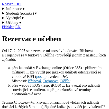
Rozvrh FJFI
Informace ▾
Studenti (ročníky) ▾
Vyučující ▾
Učebny ▾
Přihlásit
EN
Rezervace učeben
Od 17. 2. 2025 se
rezervace místností
v budovách Břehová
a Trojanova (a v budově v Děčíně) provádějí jedním z následujících
způsobů:
přes kalendář v Exchange online (Office 365) s přiřazením
místnosti ... lze využít pro jakékoli události odehrávající se
v budově FJFI (
postup
uveden níže).
Místnosti:
Břehová
,
Trojanova
,
Děčín
;
přes webový KOS (resp. iKOS) ... lze využít pro události
související se studiem, např. pro zkouškové termíny
a jednorázové akce.
Technická poznámka:
k synchronizaci nově vložených událostí
dochází každých 5 minut (případné kolize jsou vidět jen v kalendáři.