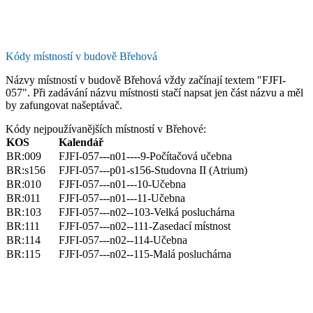
Kódy místností v budově Břehová
Názvy místností v budově Břehová vždy začínají textem "FJFI-
057". Při zadávání názvu místnosti stačí napsat jen část názvu a měl
by zafungovat našeptávač.
Kódy nejpoužívanějších místností v Břehové:
KOS
Kalendář
BR:009
FJFI-057---n01----9-Počítačová učebna
BR:s156
FJFI-057---p01-s156-Studovna II (Atrium)
BR:010
FJFI-057---n01---10-Učebna
BR:011
FJFI-057---n01---11-Učebna
BR:103
FJFI-057---n02--103-Velká posluchárna
BR:111
FJFI-057---n02--111-Zasedací místnost
BR:114
FJFI-057---n02--114-Učebna
BR:115
FJFI-057---n02--115-Malá posluchárna