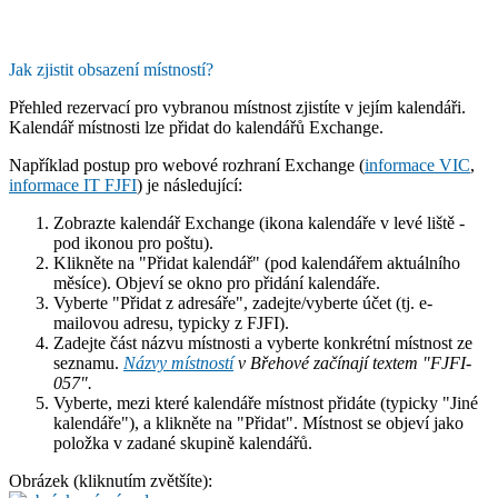
Jak zjistit obsazení místností?
Přehled rezervací pro vybranou místnost zjistíte v jejím kalendáři.
Kalendář místnosti lze přidat do kalendářů Exchange.
Například postup pro webové rozhraní Exchange (
informace VIC
,
informace IT FJFI
) je následující:
Zobrazte kalendář Exchange (ikona kalendáře v levé liště -
pod ikonou pro poštu).
Klikněte na "Přidat kalendář" (pod kalendářem aktuálního
měsíce). Objeví se okno pro přidání kalendáře.
Vyberte "Přidat z adresáře", zadejte/vyberte účet (tj. e-
mailovou adresu, typicky z FJFI).
Zadejte část názvu místnosti a vyberte konkrétní místnost ze
seznamu.
Názvy místností
v Břehové začínají textem "FJFI-
057".
Vyberte, mezi které kalendáře místnost přidáte (typicky "Jiné
kalendáře"), a klikněte na "Přidat". Místnost se objeví jako
položka v zadané skupině kalendářů.
Obrázek (kliknutím zvětšíte):