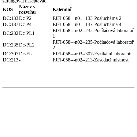
zafungovat našeptávač.
Název v
KOS
Kalendář
rozvrhu
DC:133
Dc-P2
FJFI-058---n01--133-Posluchárna 2
DC:137
Dc-P4
FJFI-058---n01--137-Posluchárna 4
FJFI-058---n02--232-Počítačová laboratoř
DC:232
Dc-PL1
1
FJFI-058---n02--235-Počítačová laboratoř
DC:235
Dc-PL2
2
DC:307
Dc-FL
FJFI-058---n03--307-Fyzikální laboratoř
DC:213
-
FJFI-058---n02--213-Zasedací místnost